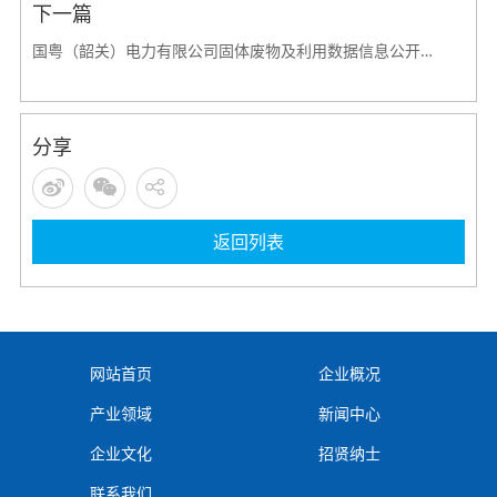
下一篇
国粤（韶关）电力有限公司固体废物及利用数据信息公开
（2025年8月度）
分享
返回列表
网站首页
企业概况
产业领域
新闻中心
企业文化
招贤纳士
联系我们