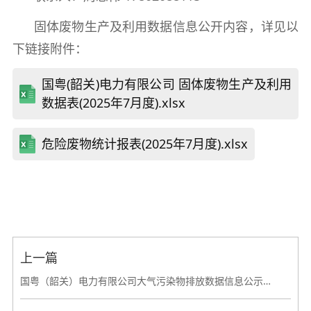
固体废物生产及利用数据信息公开内容，详见以
下链接附件：
国粤(韶关)电力有限公司 固体废物生产及利用
数据表(2025年7月度).xlsx
危险废物统计报表(2025年7月度).xlsx
上一篇
国粤（韶关）电力有限公司大气污染物排放数据信息公示
（2025年7月度）